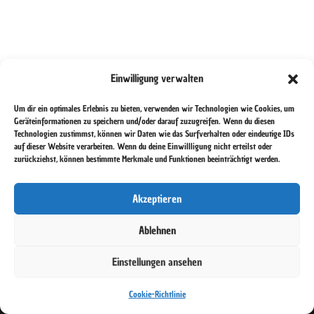
Einwilligung verwalten
Um dir ein optimales Erlebnis zu bieten, verwenden wir Technologien wie Cookies, um
Geräteinformationen zu speichern und/oder darauf zuzugreifen. Wenn du diesen
Technologien zustimmst, können wir Daten wie das Surfverhalten oder eindeutige IDs
auf dieser Website verarbeiten. Wenn du deine Einwillligung nicht erteilst oder
zurückziehst, können bestimmte Merkmale und Funktionen beeinträchtigt werden.
Akzeptieren
Ablehnen
Einstellungen ansehen
Datenschutzerklärung
Impressum
Cookie-Richtlinie (EU)
Cookie-Richtlinie
Copyright 2026 - Pen and Paper Köln e.V.